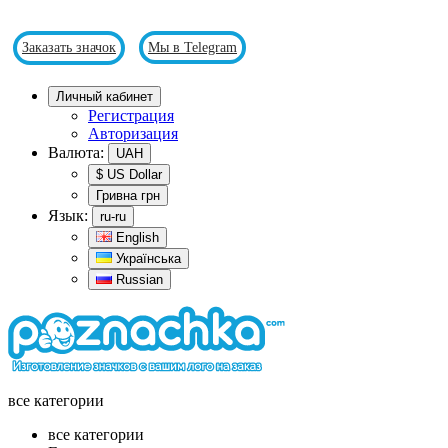
Контакты : 0677334422 team@poznachka.com
Заказать значок
Мы в Telegram
Личный кабинет
Регистрация
Авторизация
Валюта:
UAH
$ US Dollar
Гривна грн
Язык:
ru-ru
English
Українська
Russian
все категории
все категории