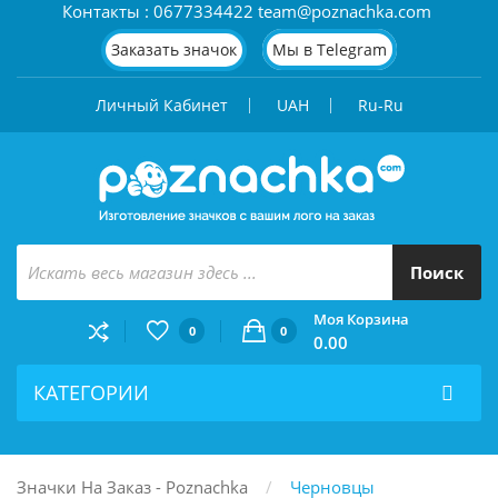
Контакты : 0677334422 team@poznachka.com
Заказать значок
Мы в Telegram
Личный Кабинет
UAH
Ru-Ru
Поиск
Моя Корзина
0
0
0.00
КАТЕГОРИИ
Значки На Заказ - Poznachka
Черновцы