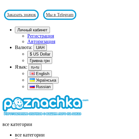
Контакты : 0677334422 team@poznachka.com
Заказать значок
Мы в Telegram
Личный кабинет
Регистрация
Авторизация
Валюта:
UAH
$ US Dollar
Гривна грн
Язык:
ru-ru
English
Українська
Russian
все категории
все категории