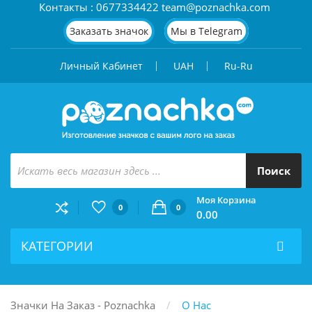
Контакты : 0677334422 team@poznachka.com
Заказать значок
Мы в Telegram
Личный Кабинет
UAH
Ru-Ru
Поиск
Моя Корзина
0
0
0.00
КАТЕГОРИИ
Значки На Заказ - Poznachka
О Нас